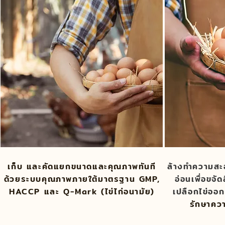
เก็บ และคัดแยกขนาดและคุณภาพทันที
ล้างทำความสะ
ด้วยระบบคุณภาพภายใต้มาตรฐาน GMP,
อ่อนเพื่อขจั
HACCP และ Q-Mark (ไข่ไก่อนามัย)
เปลือกไข่ออ
รักษาคว