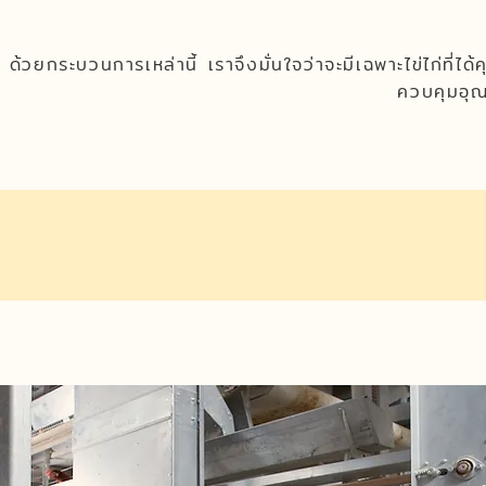
ด้วยกระบวนการเหล่านี้ เราจึงมั่นใจว่าจะมีเฉพาะไข่ไก่ที่ไ
ควบคุมอุณห