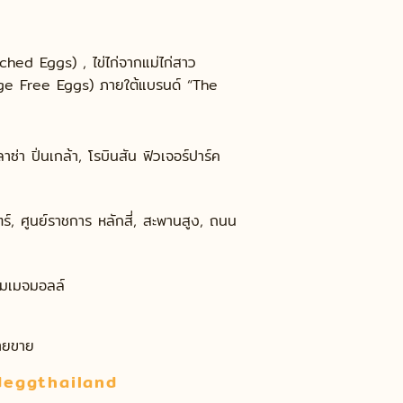
iched Eggs) , ไข่ไก่จากแม่ไก่สาว
Cage Free Eggs) ภายใต้แบรนด์ “The
า ปิ่นเกล้า, โรบินสัน ฟิวเจอร์ปาร์ค
 ศูนย์ราชการ หลักสี่, สะพานสูง, ถนน
 อิมเมจมอลล์
่ายขาย
eggthailand