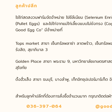
ลูกค้าปลีก
ไข่ไก่สดสงวนฟาร์มจัดจำหน่าย ไข่ซีลีเนียม (Selenium Enr
(Pullet Eggs) และไข่ไก่จากแม่ไก่เลี้ยงแบบไม่ขังกรง (
Good Egg Co” มีจำหน่ายที่
Tops market สาขา เซ็นทรัลพลาซ่า ลาดพร้าว, เซ็นทรัลพลาซ่
รังสิต, สุขาภิบาล 3
Golden Place สาขา พระราม 9, มหาวิทยาลัยเกษตรศาสตร์,
สุโขทัย
ตั้งฮั่วเส็ง สาขา ธนบุรี, บางลำพู, เก็ทอิทซุปเปอร์มาร์เก็ต
สำหรับลูกค้าปลีกที่ต้องการสั่งซื้อจำนวนมาก กรุณาติดต่อฝ
036-397-064
@good