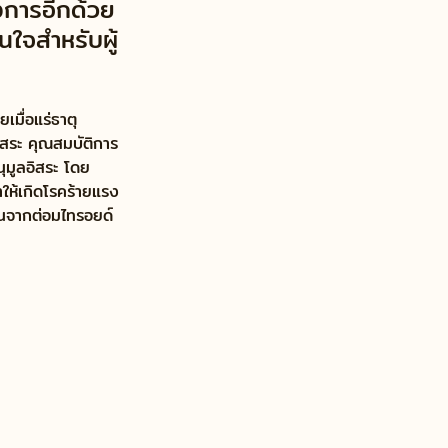
องการอีกด้วย 
สนใจสำหรับผู้
เมื่อแร่ธาตุ
อิสระ คุณสมบัติการ
ุมูลอิสระ โดย
ห้เกิดโรคร้ายแรง 
มนจากต่อมไทรอยด์