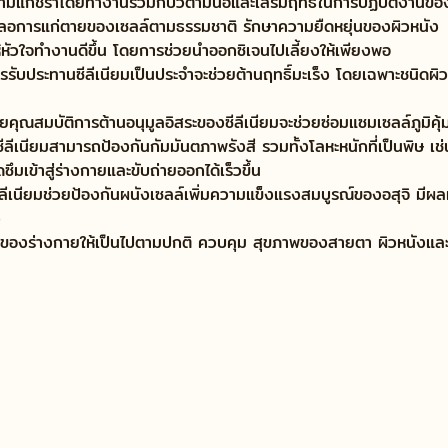
ามแก่ชราโดยทำงานร่วมกับวิตามินอีและเสริมฤทธิ์ในการปฏิบัติงานของ
ะชะลอการแก่ตายของเซลล์ตามธรรมชาติ รักษาความยืดหยุ่นของผิวหนัง
ห้หัวใจทำงานดีขึ้น โดยการช่วยนำออกซิเจนไปเลี้ยงให้เพียงพอ
รรับประทานซีลีเนียมเป็นประจำจะช่วยต้านฤทธิ์มะเร็ง โดยเฉพาะชนิดผิว
โดยคุณสมบัติการต้านอนุมูลอิสระของซีลีเนียมจะช่วยซ่อมแซมเซลล์ภูมิคุ้
ีลีเนียมสามารถป้องกันกัมมันตภาพรังสี รวมทั้งโลหะหนักที่เป็นพิษ เช
ซึมเข้าสู่ร่างกายและขับถ่ายออกได้เร็วขึ้น
ซีลีเนียมช่วยป้องกันผนังเซลล์เพิ่มความแข็งแรงสมบูรณ์ของอสุจิ มีผล
ง
โตของร่างกายให้เป็นไปตามปกติ ควบคุม สุขภาพของสายตา ผิวหนังแล